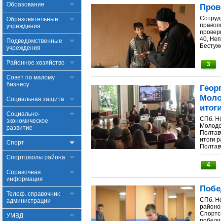
Образование
Пров
Сотруд
Образовательные
правоп
учреждения
провер
40, Неп
Подведомственные
Бестуже
учреждения
Районное хозяйство
3
Совет по малому
бизнесу
Геор
Моло
Социальная защита
итог
Социально-
СПб. Н
экономическое
Молодеж
развитие
Полтав
итоги р
Спорт
Полтавч
Спортшколы района
4
Справочная
информация
Побе
Телеф. справочник
СПб. Н
администрации
районо
Спортс
УМВД
победи