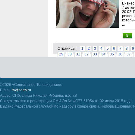
Бизнес
7 дете
20:02U
решени
которы
...
5
Страницы:
1
2
3
4
5
6
7
8
9
29
30
31
32
33
34
35
36
37
©2026 «Социальное Телевидение».
E-Mail:
tv@soctv.ru
Адрес: СПб, улица Николая Рубцова, д.5, п.8
Свидетельство о регистрации СМИ Эл № ФС77-61954 от 02 июля 2015 года
Выдано Федеральной службой по надзору в сфере связи, информационных т