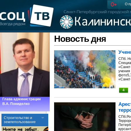
О п
Новость дня
Учен
СПб. Н
Специа
«Санкт
учения
фото5,
«Санкт-
4
Глава администрации
Арес
В.А. Пониделко
терр
СПб.Ро
Cтроительство и
Террор
землепользование
Петерб
курсант