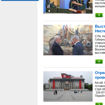
настол
юношес
4
Выст
Нест
СПб. Н
Губерн
открыл
10 апре
Васили
выставк
4
Отре
пров
Китай.
готовн
США 06:
109 87
Перейт
3