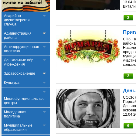
13.04.
Виталий
Аварийно-
2
диспетчерская
служба
Приг
Администрация
района
СПб. Н
района
Антикоррупционная
Населе
политика
продов
муници
Дошкольные обр.
участи
учреждения
сельско
Здравоохранение
2
Культура
День
СССР. 
Многофункциональные
Первый 
центры
День ко
освоен
Молодежная
12.04.2
политика
Муниципальные
6
образования