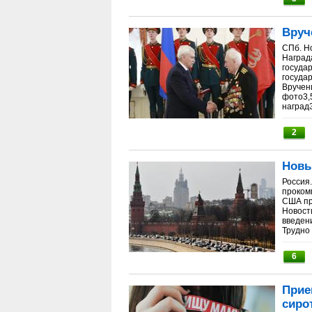
Вруч
СПб. Н
Наград
госуда
госуда
Вручен
фото3,
наградЗ
2
Новы
Россия
проком
США пр
Новост
введен
Трудно 
6
Прие
сиро