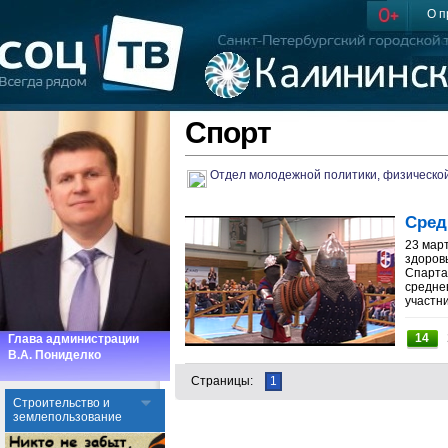
О п
Спорт
Отдел молодежной политики, физической
Сред
23 март
здоров
Спарта
средне
участни
14
Глава администрации
В.А. Пониделко
Страницы:
1
Cтроительство и
землепользование