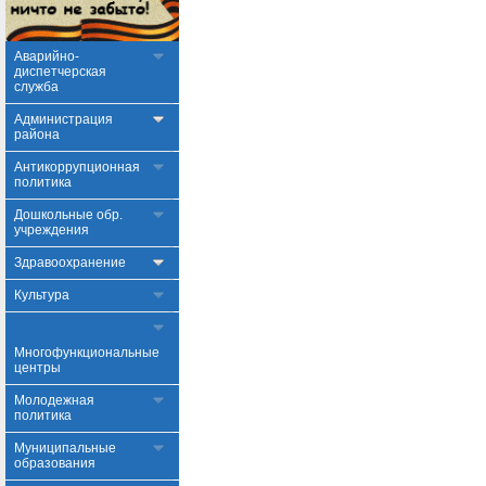
Аварийно-
диспетчерская
служба
Администрация
района
Антикоррупционная
политика
Дошкольные обр.
учреждения
Здравоохранение
Культура
Многофункциональные
центры
Молодежная
политика
Муниципальные
образования