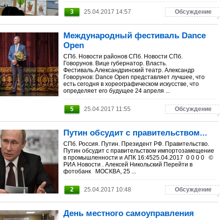
3
25.04.2017 14:57
Обсуждение
Международный фестиваль Dance
Open
СПб. Новости районов СПб. Новости СПб.
Говорунов. Вице губернатор. Власть.
Фестиваль.Александринский театр. Александр
Говорунов: Dance Open представляет лучшее, что
есть сегодня в хореографическом искусстве, что
определяет его будущее 24 апреля ...
5
25.04.2017 11:55
Обсуждение
Путин обсудит с правительством...
СПб. Россия. Путин. Президент РФ. Правительство.
Путин обсудит с правительством импортозамещение
в промышленности и АПК 16:4525.04.2017 0 0 0 0 ©
РИА Новости . Алексей Никольский Перейти в
фотобанк МОСКВА, 25 ...
2
25.04.2017 10:48
Обсуждение
День местного самоуправления