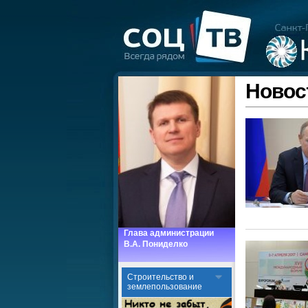
Новос
Глава администрации
В.А. Пониделко
Cтроительство и
землепользование