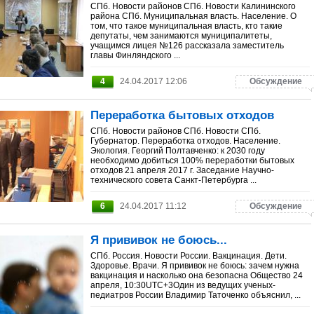
СПб. Новости районов СПб. Новости Калининского
района СПб. Муниципальная власть. Население. О
том, что такое муниципальная власть, кто такие
депутаты, чем занимаются муниципалитеты,
учащимся лицея №126 рассказала заместитель
главы Финляндского ...
4
24.04.2017 12:06
Обсуждение
Переработка бытовых отходов
СПб. Новости районов СПб. Новости СПб.
Губернатор. Переработка отходов. Население.
Экология. Георгий Полтавченко: к 2030 году
необходимо добиться 100% переработки бытовых
отходов 21 апреля 2017 г. Заседание Научно-
технического совета Санкт-Петербурга ...
6
24.04.2017 11:12
Обсуждение
Я прививок не боюсь...
СПб. Россия. Новости России. Вакцинация. Дети.
Здоровье. Врачи. Я прививок не боюсь: зачем нужна
вакцинация и насколько она безопасна Общество 24
апреля, 10:30UTC+3Один из ведущих ученых-
педиатров России Владимир Таточенко объяснил, ...