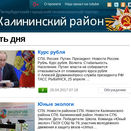
О проекте
Наш канал на rutube
ть дня
Курс рубля
СПб. Россия. Путин. Президент. Новости России.
Рубль. Курс рубля. Волюта. Стабильность.
Население. Путин: власти не собираются
отказываться от плавающего курса рубля
© Алексей Дружинин/пресс-служба президента РФ/
ТАСС РЫБИНСК, 25 апреля. ...
2
26.04.2017 07:18
Обсуждение
Юные экологи
СПб. Новости районов СПб. Новости Калининского
района СПб. Калининский район. Новости СПб.
Экологи. Дети. Победители. Школа. Команда «Юный
эколог» ГБОУ СОШ № 79, участник молодёжного
движения в защиту вязов «Ulmus ...