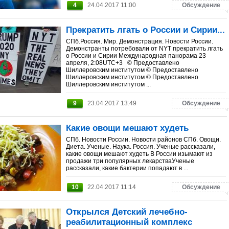
4
24.04.2017 11:00
Обсуждение
Прекратить лгать о России и Сирии...
СПб.Россия. Мир. Демонстрация. Новости России.
Демонстранты потребовали от NYT прекратить лгать
о России и Сирии Международная панорама 23
апреля, 2:08UTC+3 © Предоставлено
Шиллеровским институтом © Предоставлено
Шиллеровским институтом © Предоставлено
Шиллеровским институтом ...
9
23.04.2017 13:49
Обсуждение
Какие овощи мешают худеть
СПб. Новости России. Новости районов СПб. Овощи.
Диета. Ученые. Наука. Россия. Ученые рассказали,
какие овощи мешают худеть В России изымают из
продажи три популярных лекарстваУченые
рассказали, какие бактерии попадают в ...
10
22.04.2017 11:14
Обсуждение
Открылся Детский лечебно-
реабилитационный комплекс