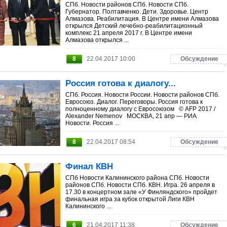
СПб. Новости районов СПб. Новости СПб.
Губернатор. Полтавченко. Дети. Здоровье. Центр
Алмазова. Реабилитация. В Центре имени Алмазова
открылся Детский лечебно-реабилитационный
комплекс 21 апреля 2017 г. В Центре имени
Алмазова открылся ...
8
22.04.2017 10:00
Обсуждение
Россия готова к диалогу...
СПб. Россия. Новости России. Новости районов СПб.
Евросоюз. Диалог. Переговоры. Россия готова к
полноценному диалогу с Евросоюзом © AFP 2017 /
Alexander Nemenov МОСКВА, 21 апр — РИА
Новости. Россия ...
8
22.04.2017 08:54
Обсуждение
Финал КВН
СПб Новости Калининского района СПб. Новости
районов СПб. Новости СПб. КВН. Игра. 26 апреля в
17.30 в концертном зале «У Финляндского» пройдет
финальная игра за кубок открытой Лиги КВН
Калининского ...
6
21.04.2017 11:38
Обсуждение