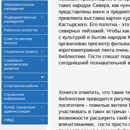
Образовательные
таких народах Севера, как чук
учреждения
представлены книги и предме
Подведомственные
привлекла выставка картин ху
учреждения
Кастырского. Его полотна - эт
Районное хозяйство
северных пейзажей. Чтобы как
с культурой и бытом народов 
Совет по малому
бизнесу
организован просмотр фильма
короткометражная лента очень
Социальная защита
библиотеки. Гости спешат под
Социально-
сегодняшней познавательной в
экономическое
развитие
Спорт
Спортшколы района
Хочется отметить, что такие т
Справочная
библиотеке проводятся регул
информация
посетители - пожилые жители 
Телеф. справочник
участвовать в таких встречах
администрации
возможности расширить свой к
УМВД
впечатлениями, гости просто