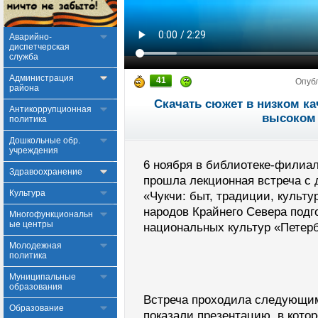
Аварийно-
диспетчерская
служба
Администрация
41
Опуб
района
Скачать сюжет в низком ка
Антикоррупционная
высоком 
политика
Дошкольные обр.
учреждения
6 ноября в библиотеке-филиа
Здравоохранение
прошла лекционная встреча с
Культура
«Чукчи: быт, традиции, культу
народов Крайнего Севера подг
Многофункциональн
ые центры
национальных культур «Петер
Молодежная
политика
Муниципальные
образования
Встреча проходила следующим
Образование
показали презентацию, в кото