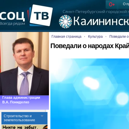
О п
Главная страница
Культура
Поведали о
Поведали о народах Кра
Глава администрации
В.А. Пониделко
Cтроительство и
землепользование