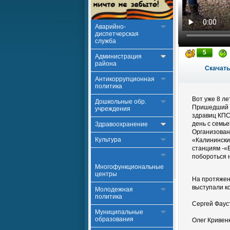
Аварийно-
диспетчерская
служба
5
Администрация
района
Скачать
Антикоррупционная
политика
Вот уже 8 л
Дошкольные обр.
Пришедший н
учреждения
здравиц КПС
день с семье
Здравоохранение
Организован
Культура
«Калинински
станциям -«
побороться н
Многофункциональные
центры
На протяжен
выступали к
Молодежная
политика
Сергей Фаус
Муниципальные
образования
Олег Кривен