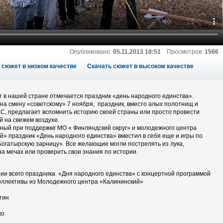
Опубликовано:
05.11.2013 18:51
Просмотров:
1566
 сюжет в низком качестве
Скачать сюжет в высоком качестве
ет в нашей стране отмечается праздник «день народного единства».
а смену «советскому» 7 ноября, праздник, вместо алых полотнищ и
С, предлагает вспомнить историю своей страны или просто провести
й на свежем воздухе.
ный при поддержке МО « Финляндский округ» и молодежного центра
й» праздник «День народного единства» вместил в себя еще и игры по
Богатырскую зарницу». Все желающие могли пострелять из лука,
а мечах или проверить свои знания по истории.
ии всего праздника «Дня народного единства» с концертной программой
оллективы из Молодежного центра «Калининский»
тин
ко