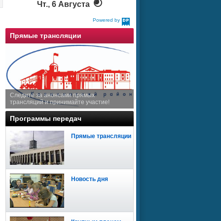
Чт., 6 Августа
Powered by
DaysPedia.com
Прямые трансляции
Следите за анонсами прямых
трансляций и принимайте участие!
Программы передач
Прямые трансляции
Новость дня