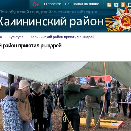
О проекте
Наш канал на rutube
ца
Культура
Калининский район приютил рыцарей
й район приютил рыцарей