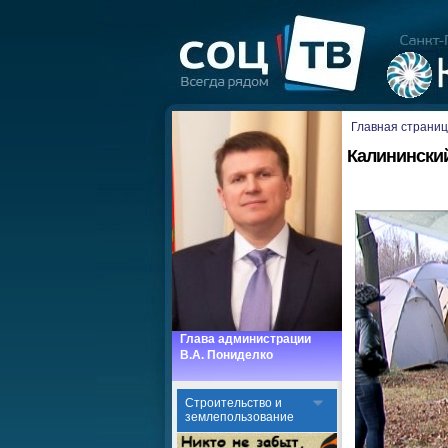
Главная страни
Калинински
Глава администрации
В.А. Пониделко
Cтроительство и
землепользование